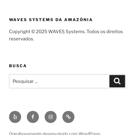
WAVES SYSTEMS DA AMAZÔNIA
Copyright © 2025 WAVES Systems. Todos os direitos
reservados.
BUSCA
Pesquisar
Pesqui
por:
Threads
Facebook
Instagram
E-
mail
Orgulhosamente desenvolvido com WordPress